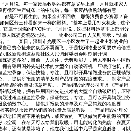
。”月月说。每一家废品收购站都有意义早上点，月月就和家人
圾再循环生产链条上的中转站，每一家废品收购站都有意
煤，都是不可再生的。如果全都不回收，那得浪费多少资源？资
如何区分三种看起来一样的塑料。“基本上是用打火机烧，这个
，它属于阻燃的PVC料子。”月月说，这些材料她基本上都能分
”当事人陈婆婆愤怒地说。 物业公司工作人员则表示，“先前
当。” 某日，深圳市光明区一小区发生了一起业主和物业的
现自己费心捡来的废品不翼而飞，于是找到物业公司要求赔偿损
光明区新湖街道荔湖社区人民调解委员会即刻展开调
陈婆婆多岁，目前一人居住，无劳动能力，所以平时在小区散
，拥有采用国外先进技术的大型全自动破碎机，压缩打包机，配
程监控录像，保证快捷，专注。且可以开具销毁业务的正规销毁
心。、提供所报废的清单及对产品销毁的程度要求。、制定产品
产品销毁的数量及满意程度。、产品销毁处理公司开具《产品销
闭销毁场地，拥有采用国外先进技术的大型全自动破碎机，压缩
销毁过程全程监控录像，保证快捷，专注。且可以开具销毁业务
报废销毁中心。、提供所报废的清单及对产品销毁的程度要
方核实确认报废产品销毁的数量及满意程度。、产品销毁处理公
品即老旧闲置不用的物品，或废置的，可以做为再生能源的可回
好比空调，在冬天可以给我们取暖，用电能转化为热能，在夏天
效率，还有就是冰箱了，他在我们生活中几乎是家庭必备，可以