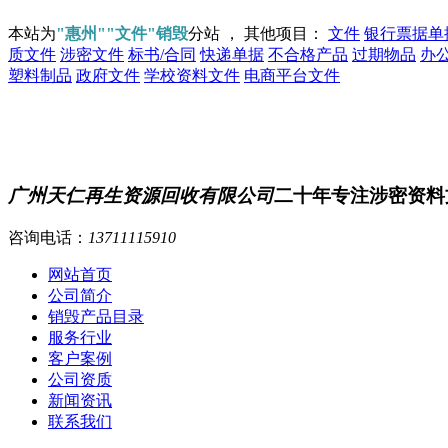
本站为
"惠州""文件"销毁
分站 ， 其他项目：
文件
银行票据单
质文件
涉密文件
标书/合同
快递单据
不合格产品
过期物品
办
塑料制品
政府文件
学校资料文件
电商平台文件
广州天仁再生资源回收有限公司
二十年专注涉密资料
咨询电话：
13711115910
网站首页
公司简介
销毁产品目录
服务行业
客户案例
公司资质
新闻资讯
联系我们