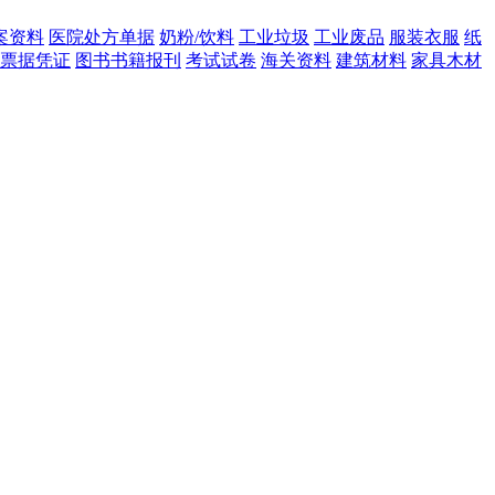
案资料
医院处方单据
奶粉/饮料
工业垃圾
工业废品
服装衣服
纸
票据凭证
图书书籍报刊
考试试卷
海关资料
建筑材料
家具木材