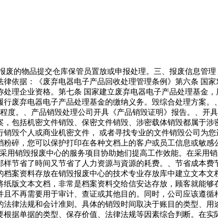
与报废的物品提交仓库保管员置放或申报处理。三、报废信息管
法律依据：《废弃电器电子产品回收处理管理条例》第六条 国家
称处理企业资格。第七条 国家建立废弃电器电子产品处理基金，
履行废弃电器电子产品处理基金的缴纳义务。毁综合处理方案。
意程度。、产品销毁处理公司开具《产品销毁证明》报告。、开
案，包括机密文件销毁、保密文件销毁、涉密载体销毁都属于涉
行销毁个人或商业机密文件， 或者寻找专业的文件销毁公司为您
档粉碎，您可以保护打印在各种文档上的客户或员工信息或敏感
客采用销毁报废中心的服务项目协助她们提高工作效能。在采用
那样节省了時间又节省了人力资源与資源的耗费。、节省成本费
的档案资料存放在销毁报废中心的技术专业存放库中建立文本文
将纸版文本文档，非常是档案资料交给信安达存放，顾客就能够
并且不再需要用于审计、查证或其他目的。同时，公司应该遵循
的法律法规和会计准则。具体的销毁时间取决于账目的类型、用
要根据单据的类型、保存价值、法律法规等因素综合判断。在实