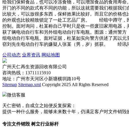
给我们保鲜食品，也可以冷冻食物，可以增加食品的食用寿命
开门的不同的款式有不同的功能，所以这就需要我们根据我们
比较大，可以放很多东西，保鲜效果比较好。而且它的价格也
的外观也比较精致锁定了一处工艺品厂房。 经暗中蹲守，民
控制。面对询问，杜某称自己平时只是收一些废旧家用电器，
获了辆电动自行车和另外组电动自行车电瓶。图源：通州警方
组电动自行车电瓶。面对证据，杜某如实向警方供述了其以元
窃刘先生电动自行车的嫌疑人张某（男，岁）抓获。 经讯问
公司动态
业界资讯
网站地图
广州天仁再生资源回收有限公司
咨询热线：13711115910
地址：广州市天河区小新塘横圳路10号
Sitemap
Sitemap.xml
Copyright 2025 All Rights Reserved
微信客服
天仁密销，自成立之始便反复探索：
提供一种什么服务，能够未来数十年，仍满足客户对文件销毁
专注文件销毁 树立行业标杆