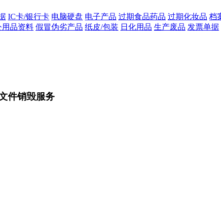
据
IC卡/银行卡
电脑硬盘
电子产品
过期食品药品
过期化妆品
档
公用品资料
假冒伪劣产品
纸皮/包装
日化用品
生产废品
发票单据
文件销毁服务