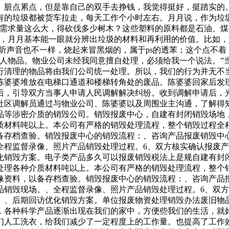
。脏点累点，但是靠自己的双手去挣钱，我觉得挺好，挺踏实的
有的垃圾都被货车拉走，每天工作个小时左右。月月说，作为垃
，需求量这么大，得砍伐多少树木？这些塑料的原料都是石油、
年，月月基本能一眼就分辨出垃圾的材料和再利用的价值。比如，
。听声音也不一样，烧起来冒黑烟的，属于ps的透苯；这个点不着
私人物品。物业公司未经我同意擅自处理，必须给我一个说法。
行清理的物品将由我们公司统一处理。所以，我们的行为并无不
陈婆婆堆放在电梯口通道和楼梯转角处的废品。陈婆婆回家后发
后，引导双方当事人申请人民调解解决纠纷。收到调解申请后，
解员通过与物业公司、陈婆婆以及周围业主沟通，了解得知
品等涉密介质的销毁公司。销毁报废中心，自建有封闭销毁场地
质材料吨以上。本公司有严格的销毁处理流程，整个销毁过程全
备存档查验。销毁报废中心的销毁流程：、咨询产品报废销毁中
全程监督录像、照片产品销毁处理过程。6、双方核实确认报废
化销毁方案。电子类产品多久可以报废销毁税法上是规自建有封
处理各种介质材料吨以上。本公司有严格的销毁处理流程，整个
像资料，以备存档查验。销毁报废中心的销毁流程：、咨询产品
品销毁现场。、全程监督录像、照片产品销毁处理过程。6、双
。、后期回访优化销毁方案。单位报废物资处理销毁办法废旧物
，各种科学产品逐渐出现在我们的家中，方便些我们的生活，就
们人工洗衣，给我们减少了一定程度上的工作量。也提高了工作