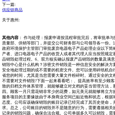
下一篇:
供应链商品
关于惠州:
其他内容
： 作与处理：报废申请按流程审批完后，将审批单
质量部、供销等部门，并提交公司财务部与公司领导各一份。
政府环境保护主管部门审批废弃电器电子产品处理企业以下简
产者、进口电器电子产品的收货人或者其代理人应当按照规定
品销毁处理过程。6、双方核实确认报废产品销毁的数量及满
销毁中心是什么机构？涉密文件销毁是一种信息安全的解决方
安全地处理过期的或不需要的机密文件。您可以使用碎纸机自
省您的时间，尤其是当您需要大量文件粉碎时。通过安全的文
不需要对文件销毁?下面一起来看看吧：、提高效率有至少顾
致的归档文件体系管理，就能够建立对文档的妥当管理方法，
四。顾客一月只需花销非常少的花费，如元美元就能够将立方
服务项目的主要缘故由于本身商业空间已贴近饱和状态，根据
态度。公司应该确保销毁的账目记录已经完成了其历史使命，
求。总之，公司账目的销毁并不是随意的行为，需要遵循相关
记录的销毁问题，确保合法合规。公司单据多久可以销毁，需